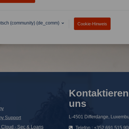
tsch (community) ‎(de_comm)‎
Cookie-Hinweis
Kontaktieren
uns
my
L-4501 Differdange, Luxemb
my Support
loud - Sec & Loans
Telefon : +352 691 515 90