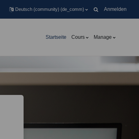
Deutsch (community) ‎(de_comm)‎
Anmelden
Sucheingabe umschal
Startseite
Cours
Manage
'AFRIKACADEMY LEARNING CEN