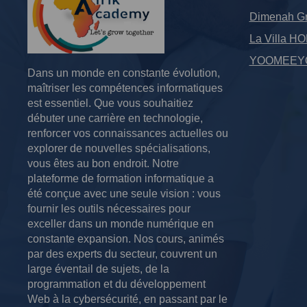
Dimenah Gr
La Villa H
YOOMEEYO
Dans un monde en constante évolution,
maîtriser les compétences informatiques
est essentiel.
Que vous souhaitiez
débuter une carrière en technologie,
renforcer vos connaissances actuelles ou
explorer de nouvelles spécialisations,
vous êtes au bon endroit.
Notre
plateforme de formation informatique a
été conçue avec une seule vision : vous
fournir les outils nécessaires pour
exceller dans un monde numérique en
constante expansion.
Nos cours, animés
par des experts du secteur, couvrent un
large éventail de sujets, de la
programmation et du développement
Web à la cybersécurité, en passant par le