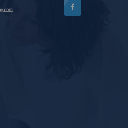
my.com