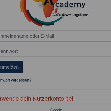
toerstellung abbrechen
eldename oder E-Mail
nwort
nmelden
nwort vergessen?
rwende dein Nutzerkonto bei:
Google