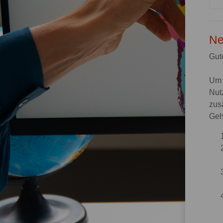
Ne
Gut
Um 
Nut
zus
Geh 