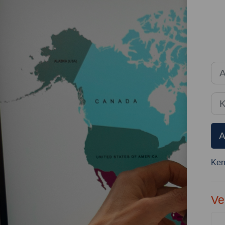
Kon
Anm
Ken
A
Ken
Ve