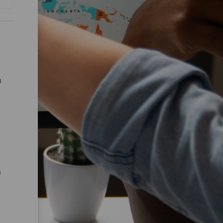
n
e
n