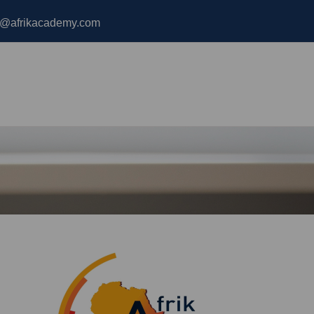
o@afrikacademy.com
Anmelden bei 