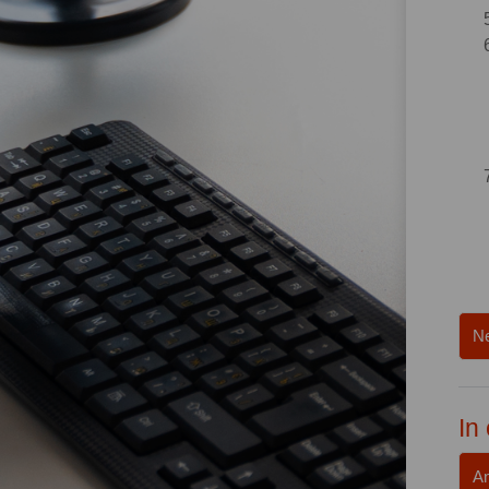
Ne
In
An