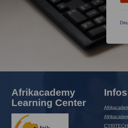
Deu
Afrikacademy
Infos
Learning Center
Afrikacade
Afrikacade
CYRITECH C