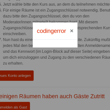
Jetzt wähle bitte den Kurs aus, an dem du teilnehmen möchtes
Für einige Räume ist ein Zugangsschlüssel notwendig. Benu
dazu bitte den Zugangsschlüssel, den du von den
Moderator/innen mitgeteilt bekommen hast. Mit diesem
Zugangsschlüssel kannst du dich in den entsprechenden Kur
codingerror
einschreiben.
Nun hast du einen Nutzerzugang zur Website. Zukünftig mußt
jedes Mal den bei der Registrierung gewählten Anmeldenam
und das Kennwort (im Login-Block auf dieser Seite) eingeben
um dich einzuloggen und Zugang zu den verschiedenen Rä
zu erhalten.
ues Konto anlegen
 einigen Räumen haben auch Gäste Zutritt
melden als Gast