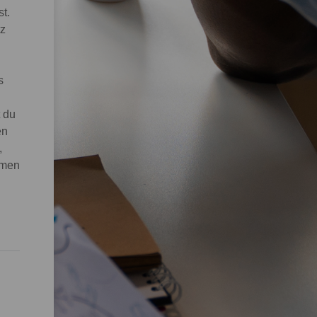
t.
tz
s
 du
en
,
umen