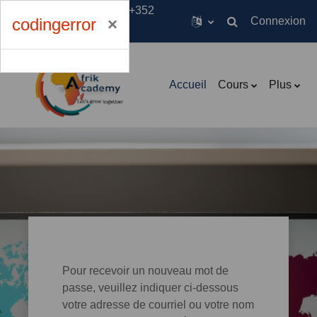
Pour nous appeler : +352
codingerror
Connexion
691 515 908
Activer/désactiver 
Courriel :
Passer au contenu principal
info@afrikacademy.com
Accueil
Cours
Plus
Pour recevoir un nouveau mot de
passe, veuillez indiquer ci-dessous
votre adresse de courriel ou votre nom