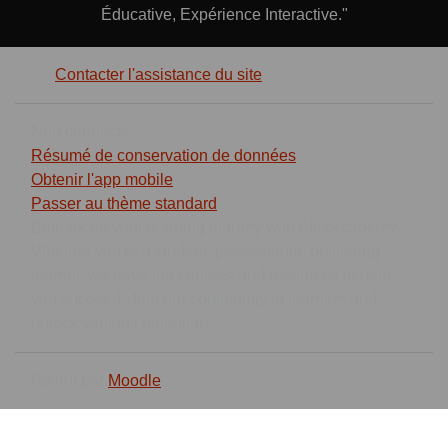
Éducative, Expérience Interactive."
Contacter l'assistance du site
Non connecté.
Résumé de conservation de données
Obtenir l'app mobile
Passer au thème standard
Embark on your learning journey with AfrikAcademy.
Whether you're a student, professional, or lifelong
learner, we have the courses and resources to help
you succeed. Join our community of learners and
unlock your full potential.
Fourni par
Moodle