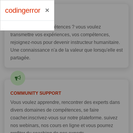
codingerror
ONLINE STUDY
Vous avez des compétences ? vous voulez
transmettre vos expériences, vos compétences,
rejoignez-nous pour devenir instructeur humanitaire.
Une connaissance n'a de la valeur que lorsqu'elle est
partagée.
COMMUNITY SUPPORT
Vous voulez apprendre, rencontrer des experts dans
divers domaines de compétences, se faire
coacher.inscrivez-vous sur notre plateforme. suivez
nos webinars, nos cours en ligne et vous pourrez