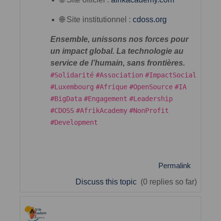
🌐 Site institutionnel :
cdoss.org
Ensemble, unissons nos forces pour
un impact global. La technologie au
service de l’humain, sans frontières.
#Solidarité
#Association
#ImpactSocial
#Luxembourg
#Afrique
#OpenSource
#IA
#BigData
#Engagement
#Leadership
#CDOSS
#AfrikAcademy
#NonProfit
#Development
Permalink
Discuss this topic
(0 replies so far)