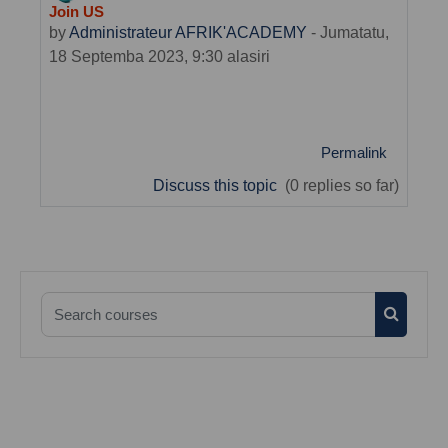
Join US
by
Administrateur AFRIK'ACADEMY
-
Jumatatu,
18 Septemba 2023, 9:30 alasiri
Permalink
Discuss this topic
(0 replies so far)
Search courses
Search 