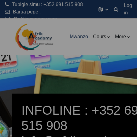
Tupigie simu : +352 691 515 908
Log
Barua pepe :
in
Toggle sear
info@afrikacademy.com
Ruka hadi kwa yaliyomo
Mwanzo
Cours
More
INFOLINE : +352 6
515 908