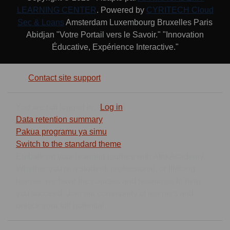
LEARNING CENTER
. Powered by
CYRITECH Cloud
Sec & Loans
Amsterdam Luxembourg Bruxelles Paris
Abidjan "Votre Portail vers le Savoir." "Innovation
Éducative, Expérience Interactive."
Contact site support
You are not logged in. (
Log in
)
Data retention summary
Pakua programu ya simu
Switch to the standard theme
Embark on your learning journey with AfrikAcademy.
Whether you're a student, professional, or lifelong
learner, we have the courses and resources to help
you succeed. Join our community of learners and
unlock your full potential.