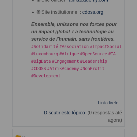
🌐 Site institutionnel :
cdoss.org
Ensemble, unissons nos forces pour
un impact global. La technologie au
service de l’humain, sans frontières.
#Solidarité
#Association
#ImpactSocial
#Luxembourg
#Afrique
#OpenSource
#IA
#BigData
#Engagement
#Leadership
#CDOSS
#AfrikAcademy
#NonProfit
#Development
Link direto
Discutir este tópico
(0 respostas até
agora)