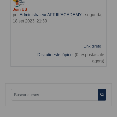
Join US
por
Administrateur AFRIK'ACADEMY
-
segunda,
18 set 2023, 21:30
Link direto
Discutir este tópico
(0 respostas até
agora)
Buscar cursos
Buscar 