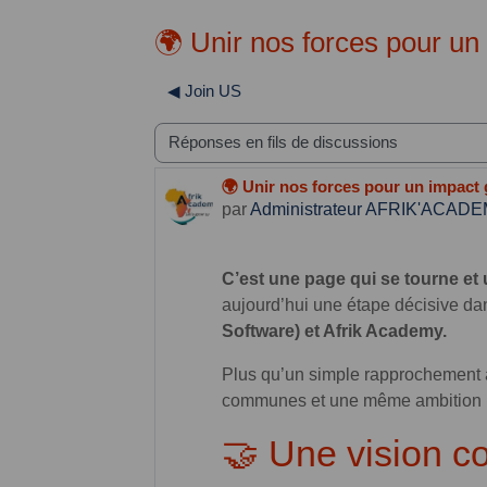
🌍 Unir nos forces pour un
◀︎ Join US
Type d'affichage
🌍 Unir nos forces pour un impact
Nombre de réponses : 0
par
Administrateur AFRIK'ACAD
C’est une page qui se tourne et 
aujourd’hui une étape décisive dan
Software) et Afrik Academy.
Plus qu’un simple rapprochement ad
communes et une même ambition : fa
🤝 Une vision c