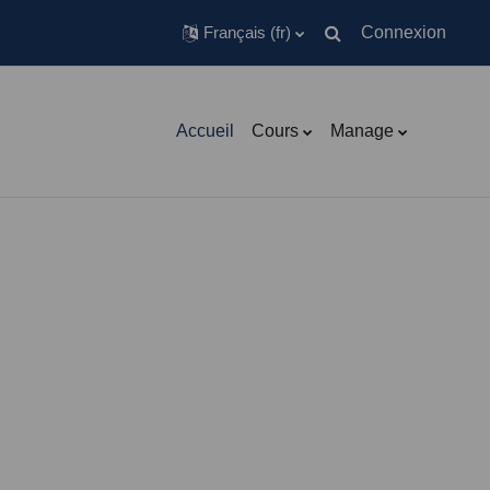
Français ‎(fr)‎
Connexion
Activer/désactiver la s
Accueil
Cours
Manage