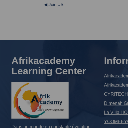
◀︎ Join US
Afrikacademy
Info
Learning Center
Afrikacade
Afrikacade
CYRITECH C
Dimenah Gr
La Villa H
YOOMEEYO
Dans un monde en constante évolution,