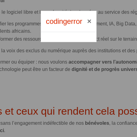
tif
 le logiciel libre et la conformité des données au service des ré
codingerror
fier les programmes de formation (développement, IA, Big Data
lents africains.
ormer des ressources européennes en impact réel sur le terrain 
 la voix des exclus du numérique auprès des institutions et des
rmer ou équiper : nous voulons
accompagner vers l’autonom
echnologie peut être un facteur de
dignité et de progrès univer
s et ceux qui rendent cela pos
ur sans l’engagement indéfectible de nos
bénévoles
, la confian
ci
.