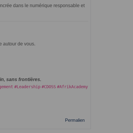
 ancrée dans le numérique responsable et
le autour de vous.
n, sans frontières.
gement
#Leadership
#CDOSS
#AfrikAcademy
Permalien