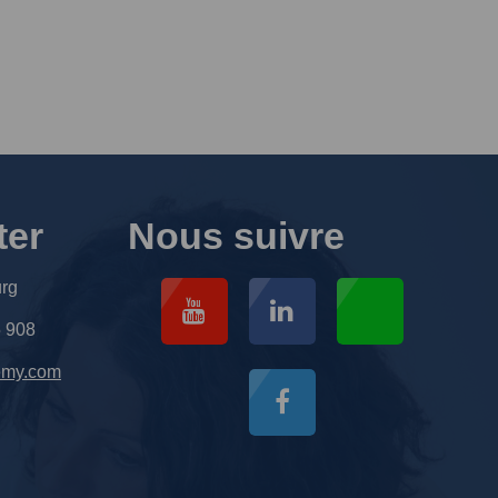
ter
Nous suivre
urg
5 908
emy.com