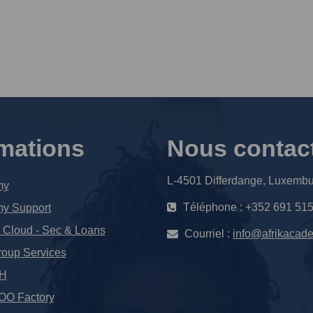
rmations
Nous contac
L-4501 Differdange, Luxemb
my
Téléphone : +352 691 51
my Support
loud - Sec & Loans
Courriel :
info@afrikacad
oup Services
OH
O Factory