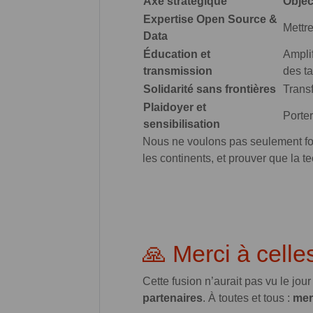
Axe stratégique
Objec
Expertise Open Source &
Mettre
Data
Éducation et
Ampli
transmission
des ta
Solidarité sans frontières
Transf
Plaidoyer et
Porter
sensibilisation
Nous ne voulons pas seulement fo
les continents, et prouver que la t
🙏 Merci à celle
Cette fusion n’aurait pas vu le jo
partenaires
. À toutes et tous :
mer