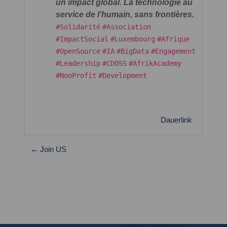
un impact global. La technologie au
service de l’humain, sans frontières.
#Solidarité
#Association
#ImpactSocial
#Luxembourg
#Afrique
#OpenSource
#IA
#BigData
#Engagement
#Leadership
#CDOSS
#AfrikAcademy
#NonProfit
#Development
Dauerlink
← Join US