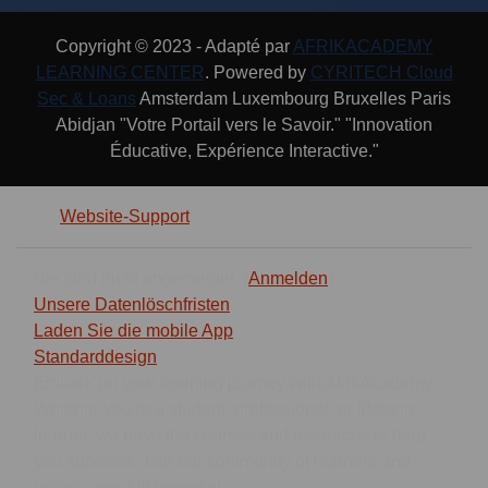
Copyright © 2023 - Adapté par
AFRIKACADEMY
LEARNING CENTER
. Powered by
CYRITECH Cloud
Sec & Loans
Amsterdam Luxembourg Bruxelles Paris
Abidjan "Votre Portail vers le Savoir." "Innovation
Éducative, Expérience Interactive."
Website-Support
Sie sind nicht angemeldet. (
Anmelden
)
Unsere Datenlöschfristen
Laden Sie die mobile App
Standarddesign
Embark on your learning journey with AfrikAcademy.
Whether you're a student, professional, or lifelong
learner, we have the courses and resources to help
you succeed. Join our community of learners and
unlock your full potential.